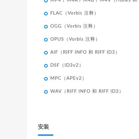
MP4 / M4A / M4B / M4V（iTunes 和
FLAC（Vorbis 注释）
OGG（Vorbis 注释）
OPUS（Vorbis 注释）
AIF（RIFF INFO 和 RIFF ID3）
DSF（ID3v2）
MPC（APEv2）
WAV（RIFF INFO 和 RIFF ID3）
安装