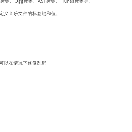
APE标签、Ogg标签、ASF标签、iTunes标签等。
定义音乐文件的标签键和值。
可以在情况下修复乱码。