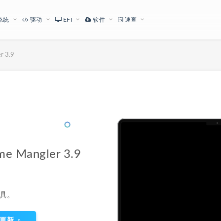
系统
驱动
EFI
软件
速查
 3.9
下载地址
angler 3.9
工具。
更新
0