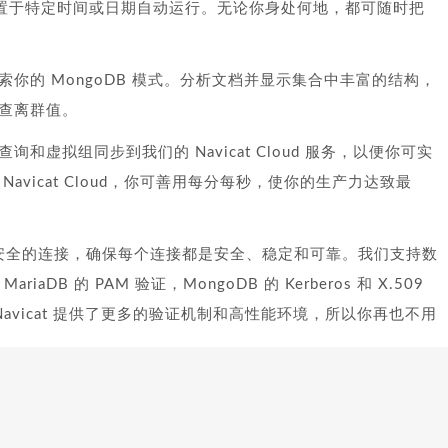
行）设置于特定时间或日期自动运行。无论你身处何地，都可随时把
你的 MongoDB 模式。分析文档并显示集合中丰富的结构，
查离群值。
虚拟组同步到我们的 Navicat Cloud 服务，以便你可实
vicat Cloud，你可善用每分每秒，使你的生产力达致最
 创建安全的连接，确保每个连接都是安全、稳定和可靠。我们支持数
aDB 的 PAM 验证，MongoDB 的 Kerberos 和 X.509
验证。 Navicat 提供了更多的验证机制和高性能环境，所以你再也不用
跨平台许可证。无论在 Windows、macOS 还是 Linux 上运
，往后你可以将许可证转移到其他平台上使用。