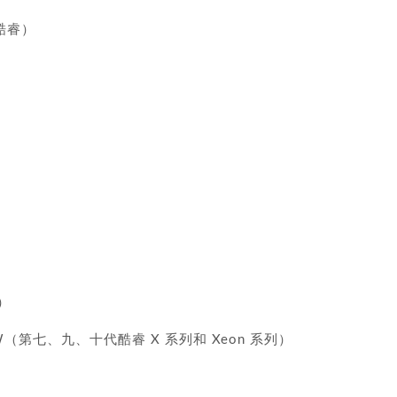
代酷睿）
台）
ke-X/W（第七、九、十代酷睿 X 系列和 Xeon 系列）