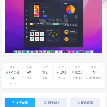
兼容
大小
语言
系统
类型
激活
ARM需转
69
英文
>=10.8
系统工具
TNT
MB
EN
OS X
System
Activation
译
Arch
详情介绍
历史版本
评论建议