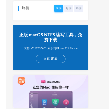
热榜
周榜
月榜
年榜
正版 macOS NTFS 读写工具，免
费下载
支持 M1/2/3/4/5 全系列和 macOS Tahoe
立即查看