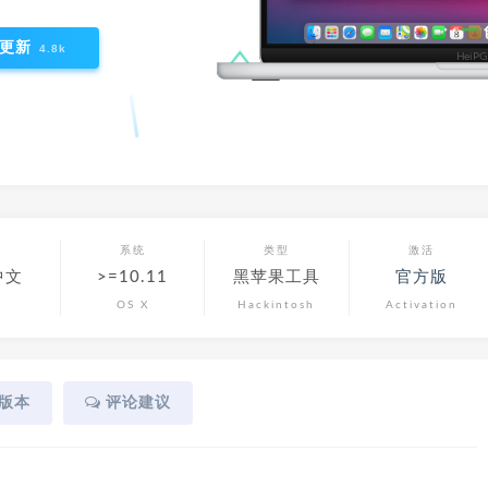
更新
4.8k
言
系统
类型
激活
中文
>=10.11
黑苹果工具
官方版
OS X
Hackintosh
Activation
版本
评论建议