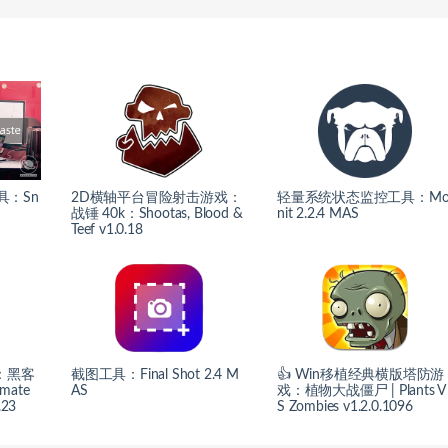
具：Sn
2D横轴平台冒险射击游戏：
轻量系统状态监控工具：M
战锤 40k：Shootas, Blood &
nit 2.2.4 MAS
Teef v1.0.18
：黑客
截图工具：Final Shot 2.4 M
👍 Win移植经典横版塔防游
mate
AS
戏：植物大战僵尸 | Plants V
.23
S Zombies v1.2.0.1096