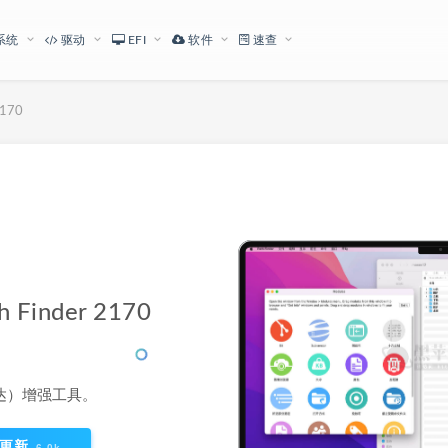
系统
驱动
EFI
软件
速查
170
下载地址
inder 2170
（访达）增强工具。
更新
6.0k