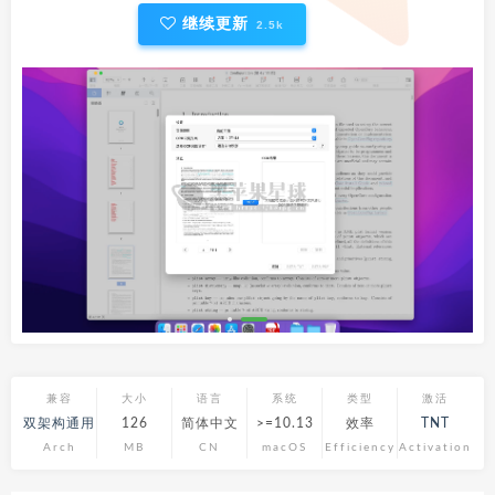
继续更新
2.5k
兼容
大小
语言
系统
类型
激活
双架构通用
126
简体中文
>=10.13
效率
TNT
Arch
MB
CN
macOS
Efficiency
Activation