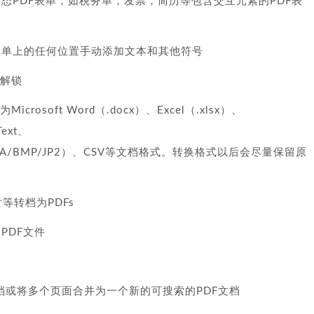
r 创建的静态PDF表单，如税务单，发票，简历等包含交互元素的PDF表
表单上的任何位置手动添加文本和其他符号
可解锁
osoft Word（.docx）、Excel（.xlsx）、
Text、
TIFF/TGA/BMP/JP2）、CSV等文档格式。转换格式以后会尽量保留原
片等转档为PDFs
PDF文件
个文档或将多个页面合并为一个新的可搜索的PDF文档