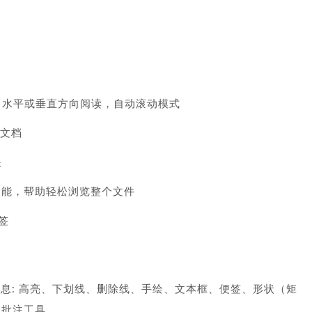
读、水平或垂直方向阅读，自动滚动模式
F文档
眼
功能，帮助轻松浏览整个文件
签
信息: 高亮、下划线、删除线、手绘、文本框、便签、形状（矩
加批注工具