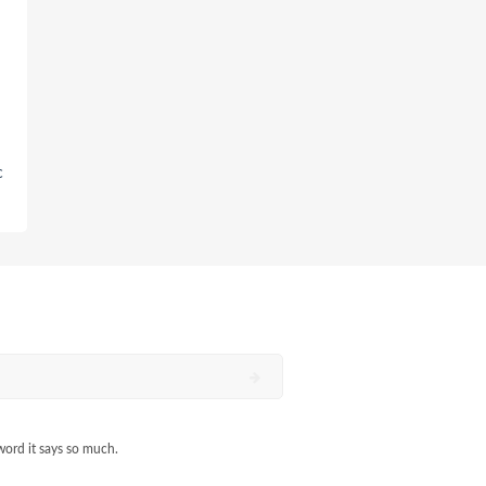
c
word it says so much.