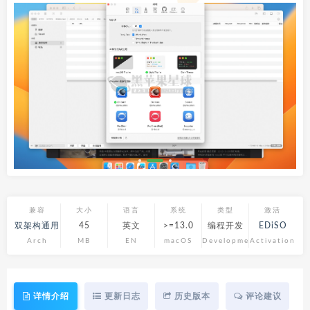
兼容
大小
语言
系统
类型
激活
双架构通用
45
英文
>=13.0
编程开发
EDiSO
Arch
MB
EN
macOS
Development
Activation
详情介绍
更新日志
历史版本
评论建议