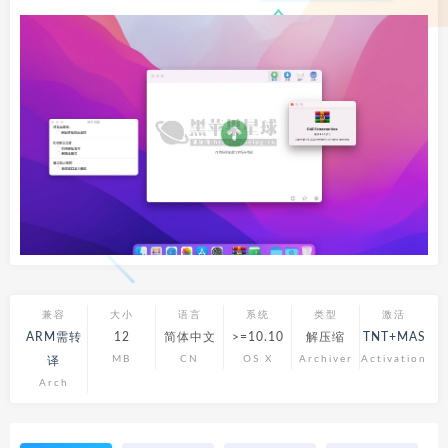
兼容
大小
语言
系统
类型
激活
ARM需转
12
简体中文
>=10.10
解压缩
TNT+MAS
MB
CN
OS X
Archiver
Activation
译
Arch