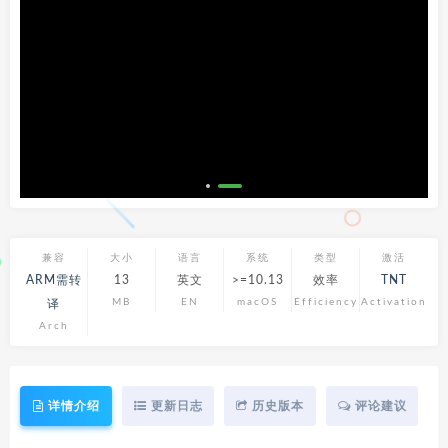
兼容
大小
语言
系统
类型
激活
ARM需转
13
英文
>=10.13
效率
TNT
MB
EN
macOS
Efficiency
Activation
译
Arch
详情介绍
更新日志
历史版本
评论建议