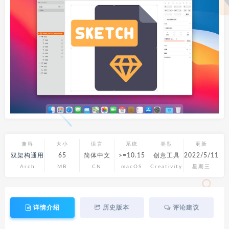
兼容
大小
语言
系统
类型
更新
双架构通用
65
简体中文
>=10.15
创意工具
2022/5/11
Arch
MB
CN
macOS
Creativity
星期三
详情介绍
历史版本
评论建议