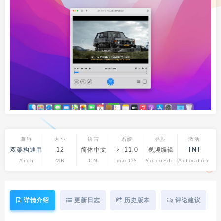
兼容
大小
语言
系统
类型
激活
双架构通用
12
简体中文
>=11.0
视频编辑
TNT
Arch
MB
CN
macOS
VideoEdit
Activation
详情介绍
更新日志
历史版本
评论建议