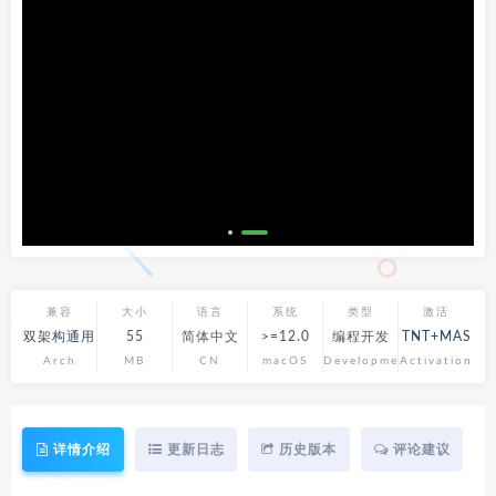
兼容
大小
语言
系统
类型
激活
双架构通用
55
简体中文
>=12.0
编程开发
TNT+MAS
Arch
MB
CN
macOS
Development
Activation
详情介绍
更新日志
历史版本
评论建议