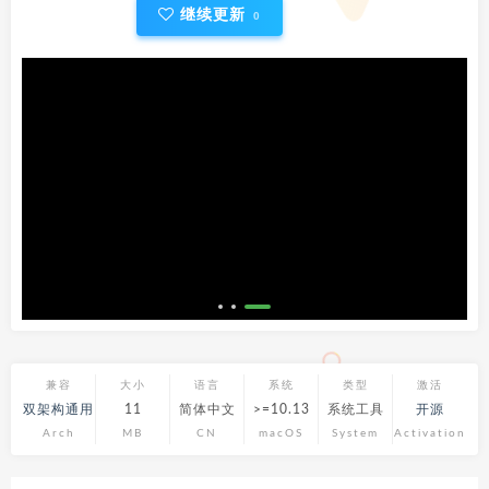
继续更新
0
兼容
大小
语言
系统
类型
激活
双架构通用
11
简体中文
>=10.13
系统工具
开源
Arch
MB
CN
macOS
System
Activation