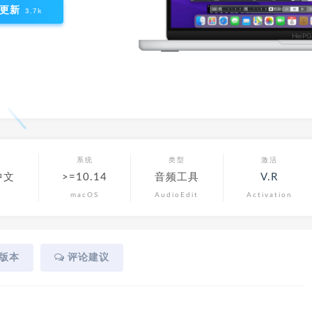
更新
3.7k
言
系统
类型
激活
中文
>=10.14
音频工具
V.R
macOS
AudioEdit
Activation
版本
评论建议