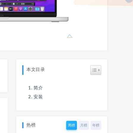
本文目录
简介
安装
热榜
周榜
月榜
年榜