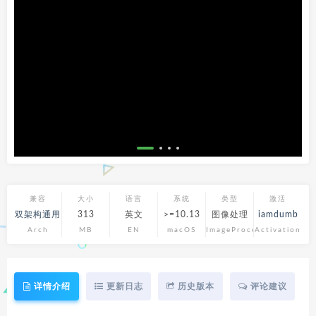
兼容
大小
语言
系统
类型
激活
双架构通用
313
英文
>=10.13
图像处理
iamdumb
Arch
MB
EN
macOS
ImageProcess
Activation
详情介绍
更新日志
历史版本
评论建议