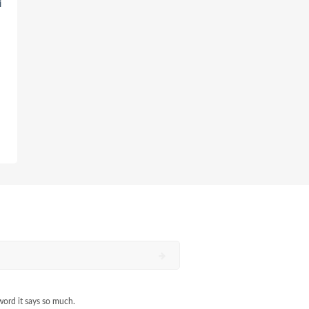
i
r
word it says so much.