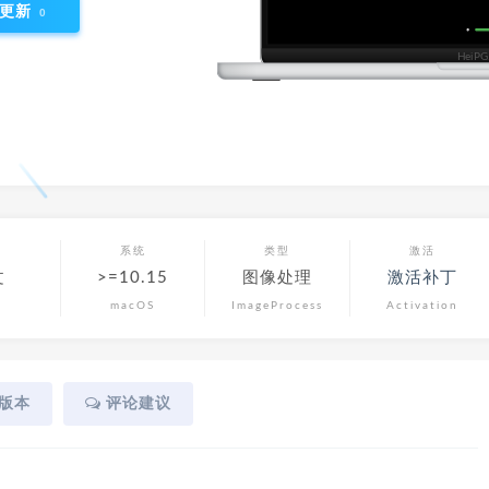
更新
0
言
系统
类型
激活
文
>=10.15
图像处理
激活补丁
macOS
ImageProcess
Activation
版本
评论建议