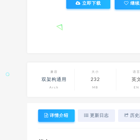
立即下载
继续
兼容
大小
语
双架构通用
232
英
Arch
MB
EN
详情介绍
更新日志
历史