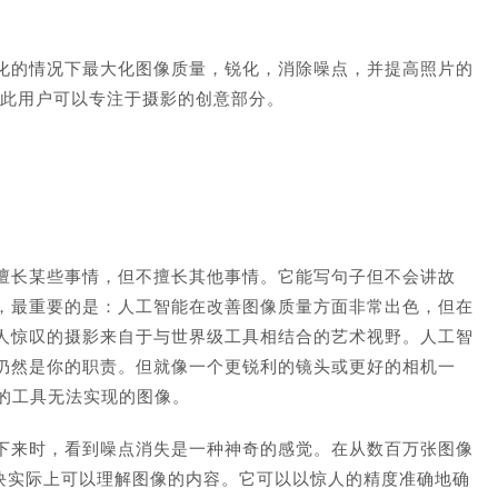
可以高度自动化的情况下最大化图像质量，锐化，消除噪点，并提高照片的
质量，因此用户可以专注于摄影的创意部分。
擅长某些事情，但不擅长其他事情。它能写句子但不会讲故
，最重要的是：人工智能在改善图像质量方面非常出色，但在
人惊叹的摄影来自于与世界级工具相结合的艺术视野。人工智
仍然是你的职责。但就像一个更锐利的镜头或更好的相机一
用昨天的工具无法实现的图像。
下来时，看到噪点消失是一种神奇的感觉。在从数百万张图像
除噪点”模块实际上可以理解图像的内容。它可以以惊人的精度准确地确