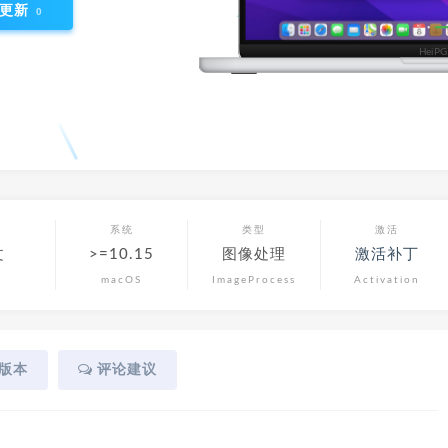
更新
0
言
系统
类型
激活
文
>=10.15
图像处理
激活补丁
macOS
ImageProcess
Activation
版本
评论建议