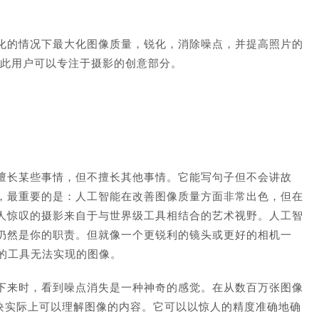
可以高度自动化的情况下最大化图像质量，锐化，消除噪点，并提高照片的
质量，因此用户可以专注于摄影的创意部分。
擅长某些事情，但不擅长其他事情。它能写句子但不会讲故
，最重要的是：人工智能在改善图像质量方面非常出色，但在
人惊叹的摄影来自于与世界级工具相结合的艺术视野。人工智
仍然是你的职责。但就像一个更锐利的镜头或更好的相机一
用昨天的工具无法实现的图像。
下来时，看到噪点消失是一种神奇的感觉。在从数百万张图像
除噪点”模块实际上可以理解图像的内容。它可以以惊人的精度准确地确