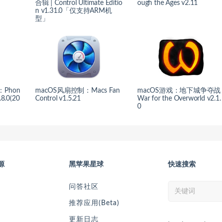
合辑 | Control Ultimate Editio
ough the Ages v2.11
n v1.31.0「仅支持ARM机
型」
：Phon
macOS风扇控制：Macs Fan
macOS游戏：地下城争夺战 
.8.0(20
Control v1.5.21
War for the Overworld v2.1.
0
源
黑苹果星球
快速搜索
问答社区
推荐应用(Beta)
更新日志