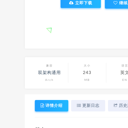
立即下载
继续
兼容
大小
语
双架构通用
243
英
Arch
MB
EN
详情介绍
更新日志
历史