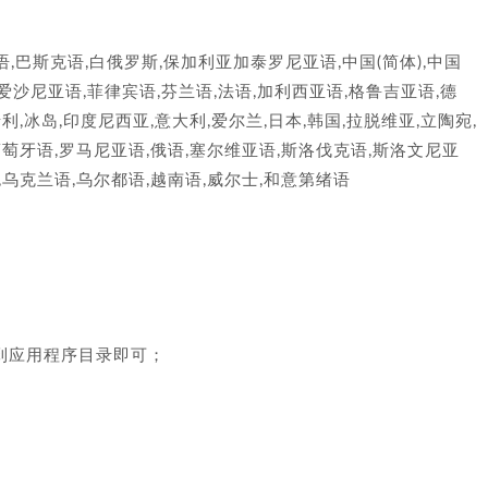
语,巴斯克语,白俄罗斯,保加利亚加泰罗尼亚语,中国(简体),中国
语,爱沙尼亚语,菲律宾语,芬兰语,法语,加利西亚语,格鲁吉亚语,德
利,冰岛,印度尼西亚,意大利,爱尔兰,日本,韩国,拉脱维亚,立陶宛,
,葡萄牙语,罗马尼亚语,俄语,塞尔维亚语,斯洛伐克语,斯洛文尼亚
,乌克兰语,乌尔都语,越南语,威尔士,和意第绪语
拖到应用程序目录即可；