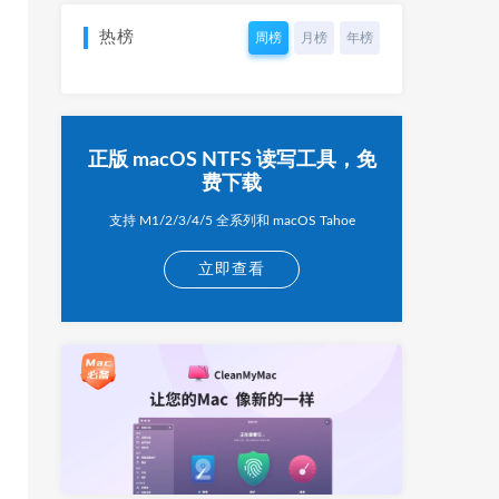
热榜
周榜
月榜
年榜
正版 macOS NTFS 读写工具，免
费下载
支持 M1/2/3/4/5 全系列和 macOS Tahoe
立即查看