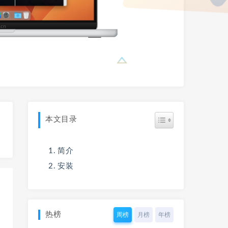
本文目录
简介
安装
热榜
周榜
月榜
年榜