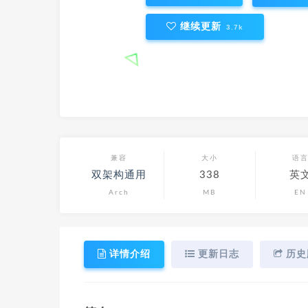
继续更新
3.7k
兼容
大小
语
双架构通用
338
英
Arch
MB
EN
详情介绍
更新日志
历史