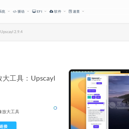
系统
驱动
EFI
软件
速查
ayl 2.9.4
下载地址
工具：Upscayl
图像放大工具
链接