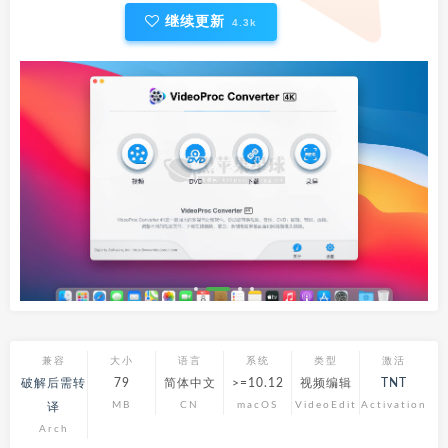
继续更新
4.3k
兼容
大小
语言
系统
类型
激活
破解后需转
79
简体中文
>=10.12
视频编辑
TNT
MB
CN
macOS
VideoEdit
Activation
译
Arch