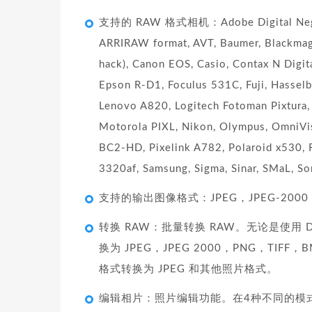
支持的 RAW 格式相机：Adobe Digital Negative
ARRIRAW format, AVT, Baumer, Blackma
hack), Canon EOS, Casio, Contax N Dig
Epson R-D1, Foculus 531C, Fuji, Hasselb
Lenovo A820, Logitech Fotoman Pixtura
Motorola PIXL, Nikon, Olympus, OmniVi
BC2-HD, Pixelink A782, Polaroid x530, 
3320af, Samsung, Sigma, Sinar, SMaL, 
支持的输出图像格式：JPEG，JPEG-2000，
转换 RAW：批量转换 RAW。无论是使用 
换为 JPEG，JPEG 2000，PNG，TI
格式转换为 JPEG 和其他照片格式。
编辑相片：照片编辑功能。在4种不同的模