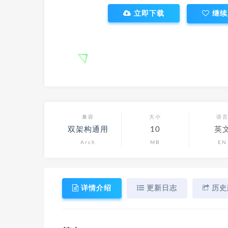
立即下载
继续
兼容
大小
语
双架构通用
10
英
Arch
MB
EN
详情介绍
更新日志
历史