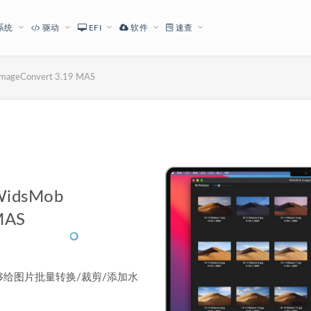
系统
驱动
EFI
软件
速查
eConvert 3.19 MAS
下载地址
dsMob
MAS
是一款能够给图片批量转换/裁剪/添加水