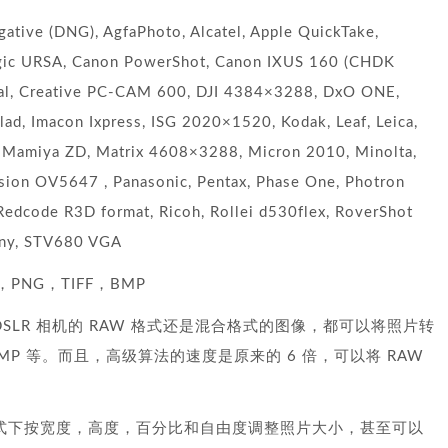
 (DNG), AgfaPhoto, Alcatel, Apple QuickTake,
gic URSA, Canon PowerShot, Canon IXUS 160 (CHDK
ital, Creative PC-CAM 600, DJI 4384×3288, DxO ONE,
lad, Imacon Ixpress, ISG 2020×1520, Kodak, Leaf, Leica,
, Mamiya ZD, Matrix 4608×3288, Micron 2010, Minolta,
sion OV5647 , Panasonic, Pentax, Phase One, Photron
Redcode R3D format, Ricoh, Rollei d530flex, RoverShot
Sony, STV680 VGA
PNG，TIFF，BMP
DSLR 相机的 RAW 格式还是混合格式的图像，都可以将照片转
FF，BMP 等。而且，高级算法的速度是原来的 6 倍，可以将 RAW
式下按宽度，高度，百分比和自由度调整照片大小，甚至可以