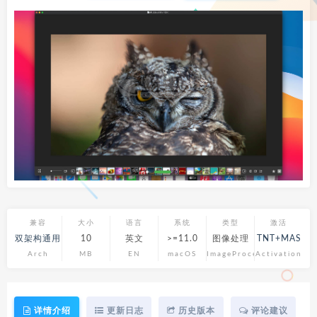
兼容
大小
语言
系统
类型
激活
双架构通用
10
英文
>=11.0
图像处理
TNT+MAS
Arch
MB
EN
macOS
ImageProcess
Activation
详情介绍
更新日志
历史版本
评论建议