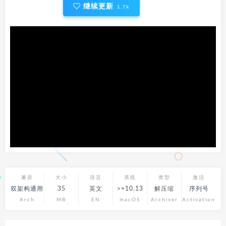
继续更新
1.7k
兼容
大小
语言
系统
类型
激活
双架构通用
35
英文
>=10.13
解压缩
序列号
Arch
MB
EN
macOS
Archiver
Activation