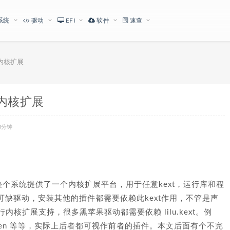
系统
驱动
EFI
软件
速查
核心内核扩展
核心内核扩展
0分钟
整个系统提供了一个内核扩展平台，用于任意kext，运行库和程
缺驱动，安装其他的插件都需要依赖此kext作用，不管是声
行内核扩展支持，很多黑苹果驱动都需要依赖 lilu.kext。例
everGreen 等等，实际上后者都可视作前者的插件。本文后面有个不完