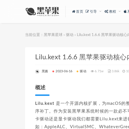
首页
引导
教程
当前位置：
黑苹果星球
驱动
Lilu.kext 1.6.6 黑苹果驱动
>
>
Lilu.kext 1.6.6 黑苹果驱动
黑酱
2023-06-16
驱动
6.71w
3.86k
1
概述
Lilu.kext
是一个开源内核扩展，为macOS的
序补丁。作为安装黑苹果系统时候的一款必不可
卡驱动还是显卡驱动我们都需要Lilu.kext来进
如：AppleALC、VirtualSMC、What