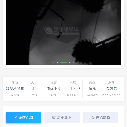
兼容
大小
语言
系统
类型
激活
双架构通用
88
简体中文
>=10.12
游戏
免激活
Arch
MB
CN
macOS
Games
Activation
详情介绍
历史版本
评论建议