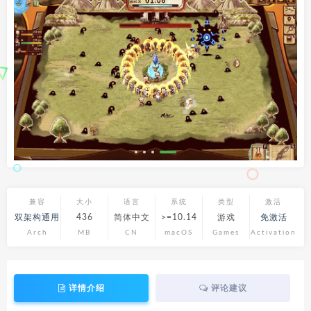
兼容
大小
语言
系统
类型
激活
双架构通用
436
简体中文
>=10.14
游戏
免激活
Arch
MB
CN
macOS
Games
Activation
详情介绍
评论建议