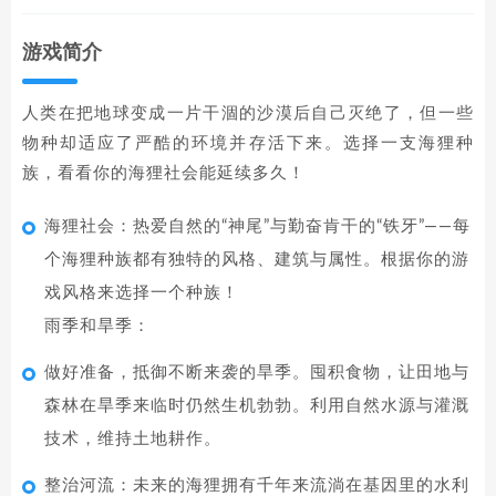
游戏简介
人类在把地球变成一片干涸的沙漠后自己灭绝了，但一些
物种却适应了严酷的环境并存活下来。选择一支海狸种
族，看看你的海狸社会能延续多久！
海狸社会：热爱自然的“神尾”与勤奋肯干的“铁牙”——每
个海狸种族都有独特的风格、建筑与属性。根据你的游
戏风格来选择一个种族！
雨季和旱季：
做好准备，抵御不断来袭的旱季。囤积食物，让田地与
森林在旱季来临时仍然生机勃勃。利用自然水源与灌溉
技术，维持土地耕作。
整治河流：未来的海狸拥有千年来流淌在基因里的水利