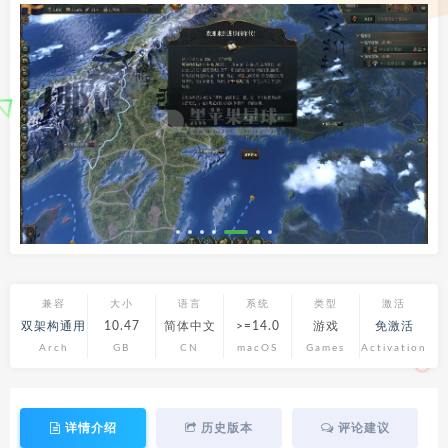
兼容
大小
语言
系统
类型
激活
双架构通用
10.47
简体中文
>=14.0
游戏
免激活
Arch
GB
CN
macOS
Games
Activation
详情介绍
历史版本
评论建议