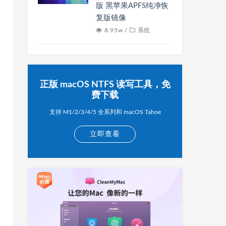
版 黑苹果APFS纯净恢
复版镜像
8.95w /
系统
正版 macOS NTFS 读写工具，免
费下载
支持 M1/2/3/4/5 全系列和 macOS Tahoe
立即查看