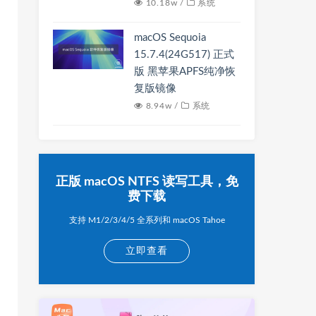
10.18w /
系统
macOS Sequoia
15.7.4(24G517) 正式
版 黑苹果APFS纯净恢
复版镜像
8.94w /
系统
正版 macOS NTFS 读写工具，免
费下载
支持 M1/2/3/4/5 全系列和 macOS Tahoe
立即查看