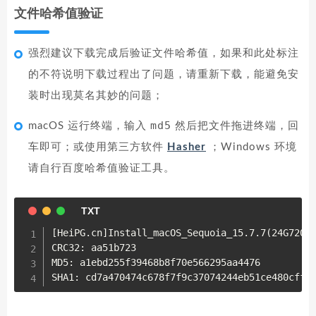
文件哈希值验证
强烈建议下载完成后验证文件哈希值，如果和此处标注
的不符说明下载过程出了问题，请重新下载，能避免安
装时出现莫名其妙的问题；
md5
macOS 运行终端，输入
然后把文件拖进终端，回
车即可；或使用第三方软件
Hasher
；Windows 环境
请自行百度哈希值验证工具。
[HeiPG.cn]Install_macOS_Sequoia_15.7.7(24G720)_
CRC32: aa51b723

MD5: a1ebd255f39468b8f70e566295aa4476

SHA1: cd7a470474c678f7f9c37074244eb51ce480cfff