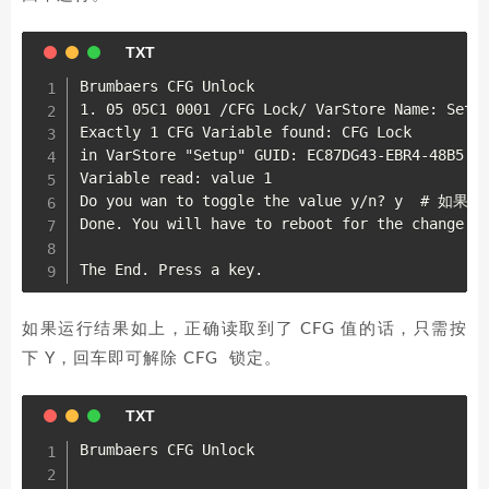
Brumbaers CFG Unlock

1. 05 05C1 0001 /CFG Lock/ VarStore Name: Setup
Exactly 1 CFG Variable found: CFG Lock

in VarStore "Setup" GUID: EC87DG43-EBR4-48B5 - 
Variable read: value 1

Do you wan to toggle the value y/n? y  #
Done. You will have to reboot for the change to
如果运行结果如上，正确读取到了 CFG 值的话，只需按
下 Y，回车即可解除 CFG 锁定。
Brumbaers CFG Unlock
