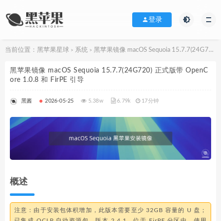
登录
当前位置：
黑苹果星球
系统
黑苹果镜像 macOS Sequoia 15.7.7(24G720) 正式版带 OpenCore 1.0.8 和 FirPE 引导
>
>
黑苹果镜像 macOS Sequoia 15.7.7(24G720) 正式版带 OpenC
ore 1.0.8 和 FirPE 引导
黑酱
2026-05-25
5.38w
6.79k
17分钟
概述
注意：由于安装包体积增加，此版本需要至少 32GB 容量的 U 盘；
已集成 OCLP 自动资源包，版本 2.4.1，位于 FirPE 分区中，
使用