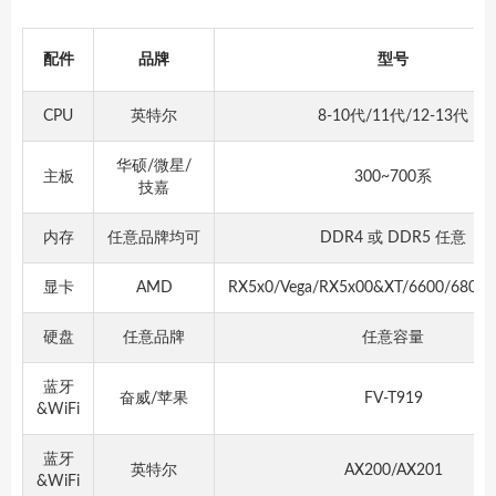
配件
品牌
型号
CPU
英特尔
8-10代/11代/12-13代
华硕/微星/
主板
300~700系
技嘉
内存
任意品牌均可
DDR4 或 DDR5 任意
显卡
AMD
RX5x0/Vega/RX5x00&XT/6600/6800
硬盘
任意品牌
任意容量
蓝牙
奋威/苹果
FV-T919
&WiFi
蓝牙
英特尔
AX200/AX201
&WiFi