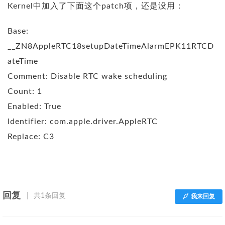
Kernel中加入了下面这个patch项，还是没用：
Base:
__ZN8AppleRTC18setupDateTimeAlarmEPK11RTCD
ateTime
Comment: Disable RTC wake scheduling
Count: 1
Enabled: True
Identifier: com.apple.driver.AppleRTC
Replace: C3
回复
共1条回复
我来回复