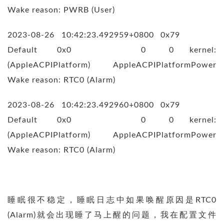
Wake reason: PWRB (User)
2023-08-26 10:42:23.492959+0800 0x79
Default 0x0 0 0 kernel:
(AppleACPIPlatform) AppleACPIPlatformPower
Wake reason: RTC0 (Alarm)
2023-08-26 10:42:23.492960+0800 0x79
Default 0x0 0 0 kernel:
(AppleACPIPlatform) AppleACPIPlatformPower
Wake reason: RTC0 (Alarm)
睡眠很不稳定，睡眠日志中如果唤醒原因是RTC0
(Alarm)就会出现睡了马上醒的问题，我在配置文件