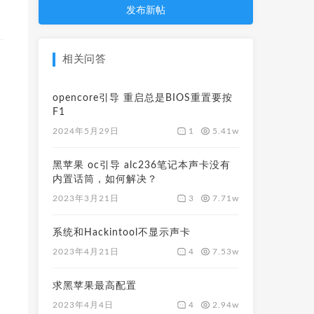
发布新帖
相关问答
opencore引导 重启总是BIOS重置要按
F1
1
5.41w
2024年5月29日
黑苹果 oc引导 alc236笔记本声卡没有
内置话筒，如何解决？
3
7.71w
2023年3月21日
系统和Hackintool不显示声卡
4
7.53w
2023年4月21日
求黑苹果最高配置
4
2.94w
2023年4月4日