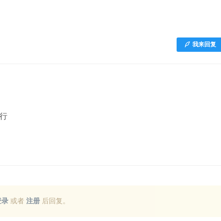
我来回复
行
登录
或者
注册
后回复。