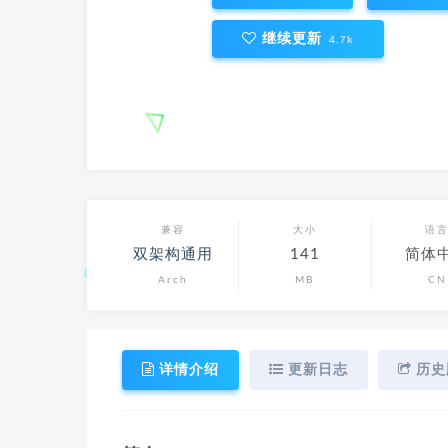
继续更新
4.7k
兼容
大小
语
双架构通用
141
简体
Arch
MB
CN
详情介绍
更新日志
历史