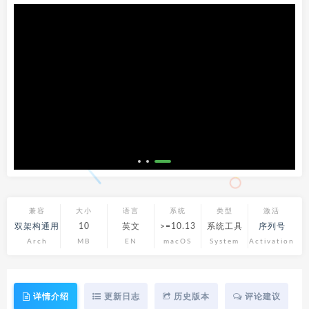
兼容
大小
语言
系统
类型
激活
双架构通用
10
英文
>=10.13
系统工具
序列号
Arch
MB
EN
macOS
System
Activation
详情介绍
更新日志
历史版本
评论建议