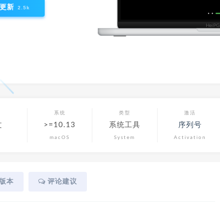
更新
2.5k
言
系统
类型
激活
文
>=10.13
系统工具
序列号
macOS
System
Activation
版本
评论建议