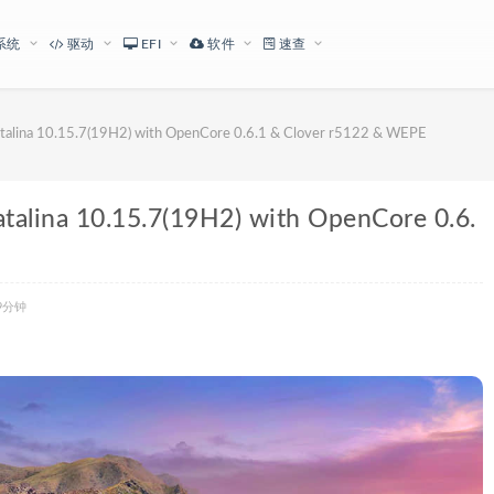
系统
驱动
EFI
软件
速查
 10.15.7(19H2) with OpenCore 0.6.1 & Clover r5122 & WEPE
a 10.15.7(19H2) with OpenCore 0.6.
9分钟