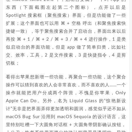
东西（下面截图左起第二个图标），点开以后是
Spotlight 搜索框（聚焦搜索）界面，但是功能做了一些
扩展；这个界面也可以用 ⌘ + 空格 呼出（和聚焦搜索快
捷键一致），等于聚焦搜索合并了启动台，界面出来以后
再按 ⌘ + 1 / ⌘ + 2 / ⌘ + 3 / ⌘ + 4 进行操作，1 是类
似启动台的界面功能，但是 app 做了简单归类，比如社
交、效率，工具，2 是文件搜索，3 是快捷指令，4 是剪
切板；
看得出苹果想新增一些功能，再聚合一些功能，这个聚合
操作可以猜到喜欢的人会非常喜欢，而不喜欢的人……一个
操作就能把用户分成两个阵营，不愧是你苹果，Only
Apple Can Do。另外，名为 Liquid Glass 的“惊艳新设
计”无非是把界面弄得更加透明和圆润，感觉似乎还不如从
macOS Bug Sur 沿用到 macOS Sequoia 的设计语言，这
里特别吐槽一下大圆角对话框 + 大圆角带阴影确认按钮，