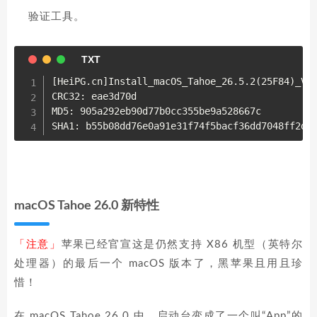
验证工具。
[HeiPG.cn]Install_macOS_Tahoe_26.5.2(25F84)_VM_
CRC32: eae3d70d

MD5: 905a292eb90d77b0cc355be9a528667c

SHA1: b55b08dd76e0a91e31f74f5bacf36dd7048ff2d9
macOS Tahoe 26.0 新特性
「注意」
苹果已经官宣这是仍然支持 X86 机型（英特尔
处理器）的最后一个 macOS 版本了，黑苹果且用且珍
惜！
在 macOS Tahoe 26.0 中，启动台变成了一个叫“App”的