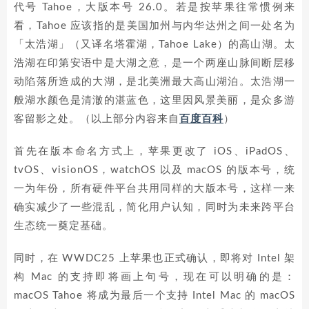
代号 Tahoe，大版本号 26.0。若是按苹果往常惯例来
看，Tahoe 应该指的是美国加州与内华达州之间一处名为
「太浩湖」（又译名塔霍湖，Tahoe Lake）的高山湖。太
浩湖在印第安语中是大湖之意，是一个两座山脉间断层移
动陷落所造成的大湖，是北美洲最大高山湖泊。太浩湖一
般湖水颜色是清澈的湛蓝色，这里因风景美丽，是众多游
客留影之处。（以上部分内容来自
百度百科
）
首先在版本命名方式上，苹果更改了 iOS、iPadOS、
tvOS、visionOS，watchOS 以及 macOS 的版本号，统
一为年份，所有硬件平台共用同样的大版本号，这样一来
确实减少了一些混乱，简化用户认知，同时为未来跨平台
生态统一奠定基础。
同时，在 WWDC25 上苹果也正式确认，即将对 Intel 架
构 Mac 的支持即将画上句号，现在可以明确的是：
macOS Tahoe 将成为最后一个支持 Intel Mac 的 macOS