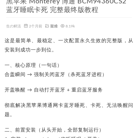
黑苹果 Monterey 博通 BCM94360CS2
蓝牙睡眠卡死 完整最终版教程
生の鲜活
2个月前
疑难
8.19k
这是最简单、最稳定、一次配置永久生效的完整版，从
安装到成功一步到位。
一、核心原理（一句话）
合盖瞬间 → 强制关闭蓝牙（杀死蓝牙进程）
开盖唤醒 → 自动打开蓝牙 + 重启蓝牙服务
彻底解决黑苹果博通网卡蓝牙睡死、卡死、无法唤醒问
题。
二、前置安装（从头开始，全部复制运行）