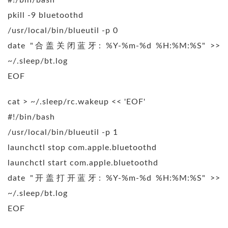
pkill -9 bluetoothd
/usr/local/bin/blueutil -p 0
date "合盖关闭蓝牙: %Y-%m-%d %H:%M:%S" >>
~/.sleep/bt.log
EOF
cat > ~/.sleep/rc.wakeup << 'EOF'
#!/bin/bash
/usr/local/bin/blueutil -p 1
launchctl stop com.apple.bluetoothd
launchctl start com.apple.bluetoothd
date "开盖打开蓝牙: %Y-%m-%d %H:%M:%S" >>
~/.sleep/bt.log
EOF