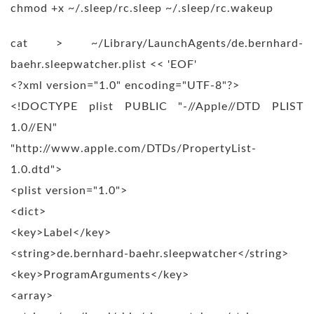
chmod +x ~/.sleep/rc.sleep ~/.sleep/rc.wakeup
cat > ~/Library/LaunchAgents/de.bernhard-
baehr.sleepwatcher.plist << 'EOF'
<?xml version="1.0" encoding="UTF-8"?>
<!DOCTYPE plist PUBLIC "-//Apple//DTD PLIST
1.0//EN"
"http://www.apple.com/DTDs/PropertyList-
1.0.dtd">
<plist version="1.0">
<dict>
<key>Label</key>
<string>de.bernhard-baehr.sleepwatcher</string>
<key>ProgramArguments</key>
<array>