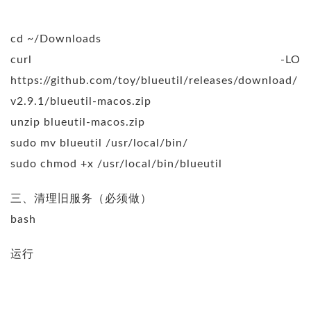
cd ~/Downloads
curl -LO
https://github.com/toy/blueutil/releases/download/
v2.9.1/blueutil-macos.zip
unzip blueutil-macos.zip
sudo mv blueutil /usr/local/bin/
sudo chmod +x /usr/local/bin/blueutil
三、清理旧服务（必须做）
bash
运行