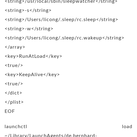
<string>/usr/local/sbin/sleepwatcher</string>
<string>-s</string>
<string>/Users/licong/.sleep/rc.sleep</string>
<string>-w</string>
<string>/Users/licong/.sleep/rc.wakeup</string>
</array>
<key>RunAtLoad</key>
<true/>
<key>KeepAlive</key>
<true/>
</dict>
</plist>
EOF
launchctl load
~/Library/LaunchAgents/de.bernhard-