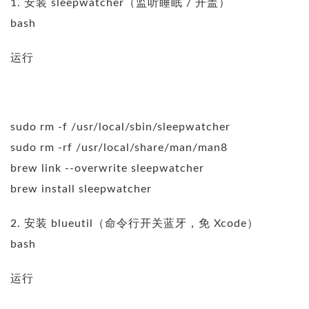
1. 安装 sleepwatcher（监听睡眠 / 开盖）
bash
运行
sudo rm -f /usr/local/sbin/sleepwatcher
sudo rm -rf /usr/local/share/man/man8
brew link --overwrite sleepwatcher
brew install sleepwatcher
2. 安装 blueutil（命令行开关蓝牙，免 Xcode）
bash
运行