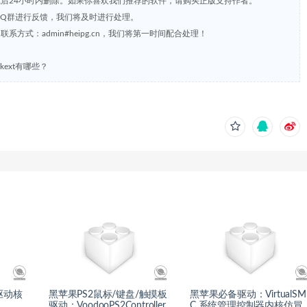
载后24小时内删除。如果你喜欢我们推荐的软件，请购买正版支持作者。
，或到QQ群进行反馈，我们将及时进行处理。
方式：admin#heipg.cn，我们将第一时间配合处理！
kext有哪些？
苹果驱动核
黑苹果PS2鼠标/键盘/触摸板
黑苹果必备驱动：VirtualSM
驱动：VoodooPS2Controller.
C 系统管理控制器内核仿冒