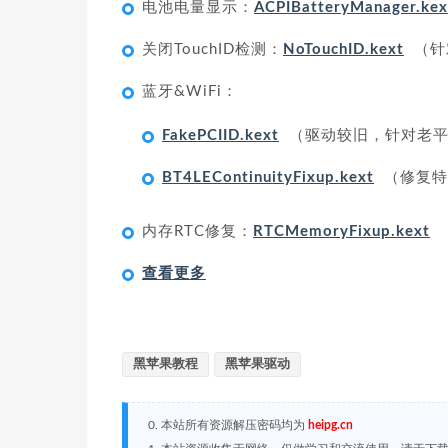
电池电量显示：
ACPIBatteryManager.kex
关闭TouchID检测：
NoTouchID.kext
（针对
蓝牙&WiFi：
FakePCIID.kext
（驱动较旧，针对老平
BT4LEContinuityFixup.kext
（修复特
内存RTC修复：
RTCMemoryFixup.kext
查看更多
黑苹果教程
黑苹果驱动
0. 本站所有资源解压密码均为
heipg.cn