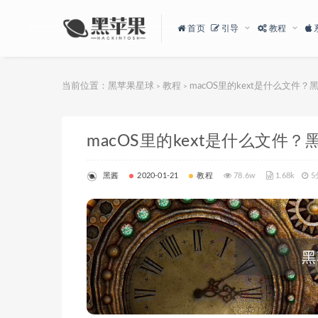
首页
引导
教程
当前位置：
黑苹果星球
教程
macOS里的kext是什么文件？
>
>
macOS里的kext是什么文件？
黑酱
2020-01-21
教程
78.6w
1.68k
5