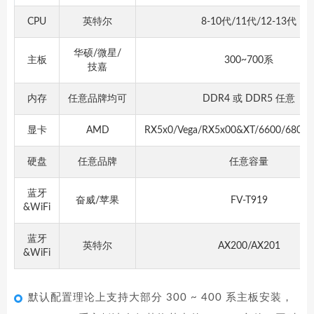
CPU
英特尔
8-10代/11代/12-13代
华硕/微星/
主板
300~700系
技嘉
内存
任意品牌均可
DDR4 或 DDR5 任意
显卡
AMD
RX5x0/Vega/RX5x00&XT/6600/6800
硬盘
任意品牌
任意容量
蓝牙
奋威/苹果
FV-T919
&WiFi
蓝牙
英特尔
AX200/AX201
&WiFi
默认配置理论上支持大部分 300 ~ 400 系主板安装，