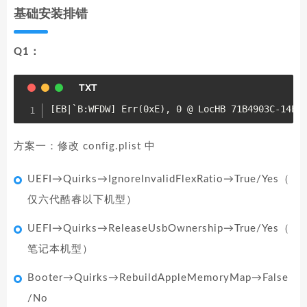
基础安装排错
Q1：
[EB|`B:WFDW] Err(0xE), 0 @ LocHB 71B4903C-14EC
方案一：修改 config.plist 中
UEFI→Quirks→IgnoreInvalidFlexRatio→True/Yes（
仅六代酷睿以下机型）
UEFI→Quirks→ReleaseUsbOwnership→True/Yes（
笔记本机型）
Booter→Quirks→RebuildAppleMemoryMap→False
/No