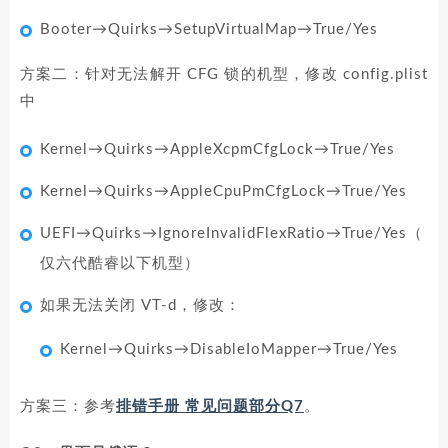
Booter→Quirks→SetupVirtualMap→True/Yes
方案二：针对无法解开 CFG 锁的机型，修改 config.plist
中
Kernel→Quirks→AppleXcpmCfgLock→True/Yes
Kernel→Quirks→AppleCpuPmCfgLock→True/Yes
UEFI→Quirks→IgnoreInvalidFlexRatio→True/Yes（
仅六代酷睿以下机型）
如果无法关闭 VT-d，修改：
Kernel→Quirks→DisableIoMapper→True/Yes
方案三：参考
排错手册 常见问题部分Q7
。