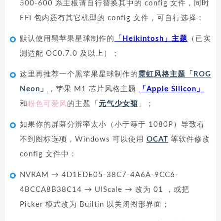
500-600 系主板请自行替换其中的 config 文件，同时
EFI 包内还有其它机型的 config 文件，可自行选择；
默认使用黑苹果星球制作的
「Heikintosh」主题
（已实
测适配 OC0.7.0 及以上）；
这里再推荐一个黑苹果星球制作的
霓虹风格主题「ROG
Neon」
，苹果 M1 芯片风格主题
「Apple Silicon」
和
粉色可爱风
的主题「
元气少女裙
」；
如果你的屏幕分辨率太小（小于等于 1080P）导致看
不到图标选项，Windows 可以使用
OCAT
等软件修改
config 文件中：
NVRAM → 4D1EDE05-38C7-4A6A-9CC6-
4BCCA8B38C14 → UIScale → 改为 01 ，或把
Picker 模式改为 Builtin 以关闭图形界面；